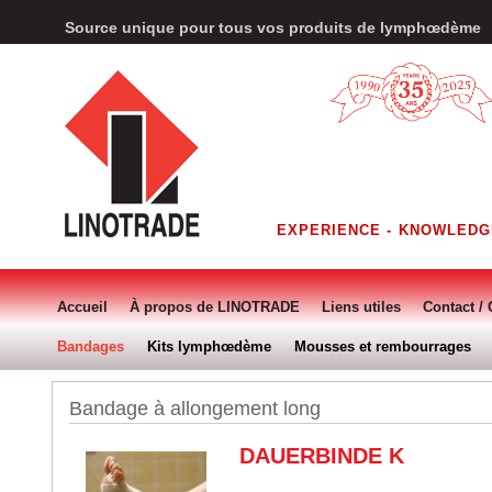
Source unique pour tous vos produits de lymphœdème
EXPERIENCE - KNOWLEDG
Accueil
À propos de LINOTRADE
Liens utiles
Contact 
Bandages
Kits lymphœdème
Mousses et rembourrages
Bandage à allongement long
DAUERBINDE K